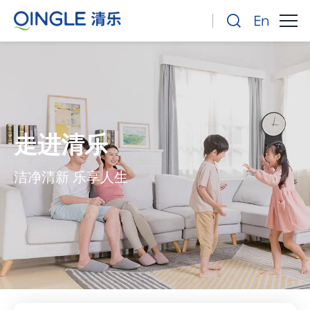
走进清乐
洁净清新 乐享人生