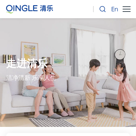
走进清乐
洁净清新 乐享人生