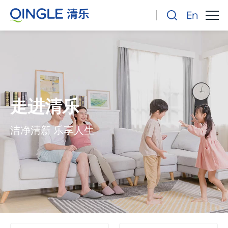
走进清乐
洁净清新 乐享人生