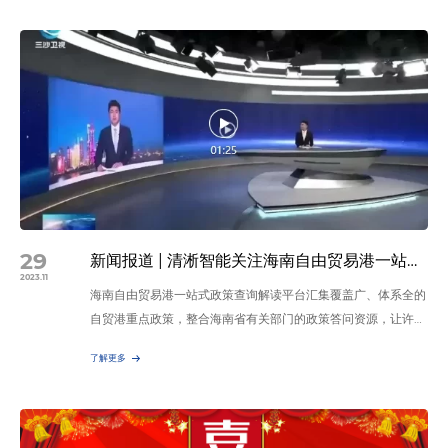
权、企业文化、产品分类以及市场前景。未来清澜汕将继续加大
研发投入，提升产品质量和技术水平，积极培育发展新质生产
力，以更好地满足市场需求，推动公司实现更高的发展目标。销
售…
29
新闻报道 | 清淅智能关注海南自由贸易港一站式政策查询解读平台，将进一步加深在琼布局
2023.11
海南自由贸易港一站式政策查询解读平台汇集覆盖广、体系全的
自贸港重点政策，整合海南省有关部门的政策答问资源，让许多
优质的海内外企业更直观、更便捷地了解海南自贸港政策。
了解更多
https://mp.weixin.qq.com/s/MIP7ilUmvmK_8uj8Lpkk-w
“我们会安排专门人员定期搜索这个平台，针对我们自己公司内
部需求进行梳理整理，然后主动的在平台进行查找，未来我们会
逐步在海南先从办事处再…