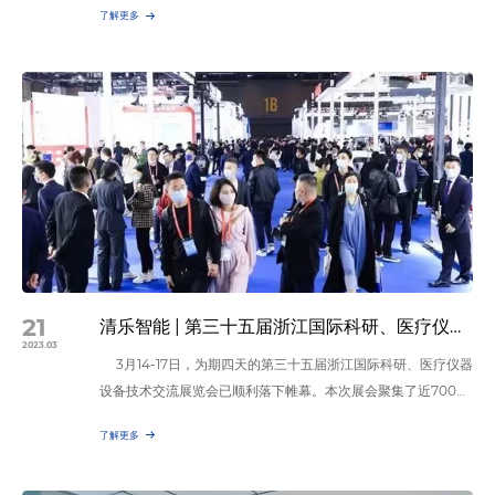
了解更多
就是今天将要带您了解的——空气消毒机。作为空气消毒的主要
产品，空气消毒机因其能够杀灭居住环境中的病毒、细菌等微生
物而受到广泛关注。首先，先了解空气消毒机和空气净化器的区
别。空气净化器是一种家用或类似用途电器，具有去除空气中颗
粒物…
21
清乐智能 | 第三十五届浙江国际科研、医疗仪器设备技术交流展览会圆满落幕
2023.03
3月14-17日，为期四天的第三十五届浙江国际科研、医疗仪器
设备技术交流展览会已顺利落下帷幕。本次展会聚集了近700家
国内外知名品牌医疗企业，旨在聚焦医疗健康、先进设备、人工
了解更多
智能等技术领域，推动人才交流与创新能力提升。 回顾现
场，耳畔似乎依旧人声鼎沸，参展人流穿梭不息。下面，一起来