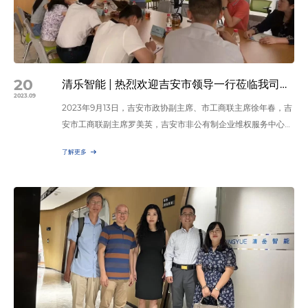
20
清乐智能 | 热烈欢迎吉安市领导一行莅临我司参观交流
2023.09
2023年9月13日，吉安市政协副主席、市工商联主席徐年春，吉
安市工商联副主席罗美英，吉安市非公有制企业维权服务中心干
部谭思婕，国家井冈山经济技术开发区招商三分局局长胡羽茜，
了解更多
井冈山市工商联专职副主席刘泳一行莅临苏州清乐智能科技有限
公司上海研发总部参观交流。清乐公司总经理张克军热情接待并
陪同座谈。 总经理张克军介绍了清乐公司的业务概况、发展历
程、产品与服务，以及近年来取得的成就和未来发展的方向。
领…