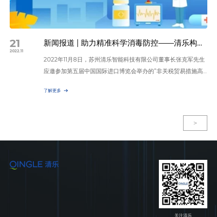
21
新闻报道 | 助力精准科学消毒防控——清乐构建业内前沿性整体消毒平台
2022.11
2022年11月8日，苏州清乐智能科技有限公司董事长张克军先生
应邀参加第五届中国国际进口博览会举办的“非关税贸易措施高
质量发展论坛”。 论坛以“双碳+经济高质量发展、冷链+国门生
了解更多
物安全、数据+指数体系构建、企业+产品走向世界、友人+人类
命运共同体”为主题。 依据主题，作为消毒行业的资深从业者及
企业家代表的张克军先生，结合全球当下疫情，就 “如何更好筑
>
牢国门生物安全屏障” 提出了专业观点，同时肯定“…
关注清乐