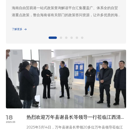
重庆巫山，作为红十字博爱健康e站的援建点，在10月也迎接了疫情的
考验。上海清淅智能科技有限公司（清乐子公司）捐赠4台全自动空气
消毒机送到了巫山。 在巫山县卫生健康委员会、巫山县红十字会的协
助下，这些消毒机被送往了巫山县中医院、巫山县妇幼保健院、巫山
了解更多
县福田镇卫生院、巫山县巫峡镇卫生院，大大减轻了医院的消毒压
力。 用技术成果助力抗“疫”，为人民幸福生活保驾护航，以感恩之
心，回馈社会，清淅作为一家专业的…
18
热烈欢迎万年县谢县长等领导一行莅临江西清澜汕参观指导！
2025.03
2025年3月14日，万年县谢县长带领20多位万年县领导莅临江