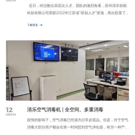
2023.09
近日，经过数位高层次人才、团队的激烈角逐，苏州清乐智能
科技有限公司荣获2022年江苏省“双创人才”奖项，再次彰显了
清乐智能在科技创新领域的卓越实力和创业成就。 双创人才 苏
了解更多
州清乐智能科技有限公司是2021年国家高新技术企业和苏州市
（第四批）人工智能和大数据企业，获得省重点研发计划专项
（“新型冠状病毒肺炎”疫情防控科技应急攻关第二批项目）和苏
州市冠状病毒感染应急防治科技专项立项，曾获得…
12
清乐空气消毒机 | 全空间、多重消毒
2023.04
疫情的影响下，空气消毒已经成为日常必需品。但是，对于空气
消毒大部分用户都会在第⼀时间想到空气净化器，有另⼀种产品
它不叫空气净化器，却能实现净化PM2.5和除菌消毒的功能，这