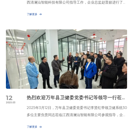
西清澜汕智能科技有限公司指导工作，企业总监赵普姣进行了热
情接待并全程陪同介绍。企业总监赵普姣带领各位领导参观了江
了解更多
西清澜汕的展厅，详细介绍了公司的知识产权、企业文化、产品
分类以及市场前景，并向谢县长汇报了公司今年的发展情况，包
括经营业绩、市场拓展、技术创新、社会责任等方面的成果，并
提出了未来发展规划及面临的挑战。 谢县长强调，企业要持续
加…
12
热烈欢迎万年县卫健委党委书记等领导一行莅临江西清澜汕参观指导！
2025.03
2025年3月12日，万年县卫健委党委书记李贤红带领卫健系统30
多位主要负责同志莅临江西清澜汕智能有限公司参观指导，企业
董事长张克军进行了热烈接待并全程陪同介绍。董事长张克军带
了解更多
领各位领导参观了江西清澜汕的展厅，详细介绍了公司的知识产