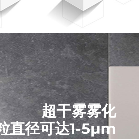
超干雾雾化
粒直径可达1-5μm