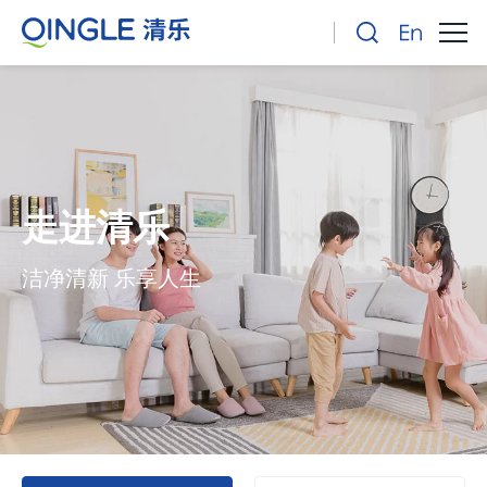
走进清乐
洁净清新 乐享人生