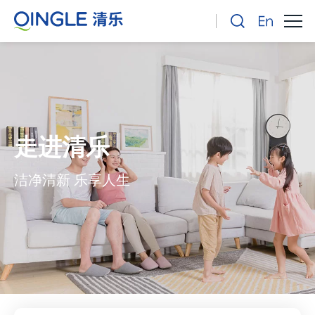
走进清乐
洁净清新 乐享人生