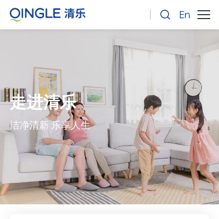
走进清乐
洁净清新 乐享人生