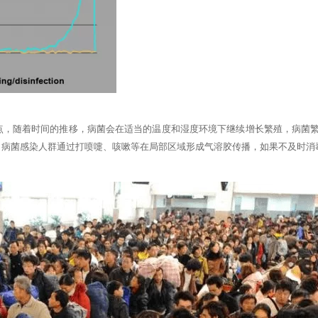
，随着时间的推移，病菌会在适当的温度和湿度环境下继续增长繁殖，病菌繁
。病菌感染人群通过打喷嚏、咳嗽等在局部区域形成气溶胶传播，如果不及时消