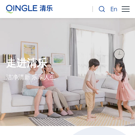
走进清乐
洁净清新 乐享人生