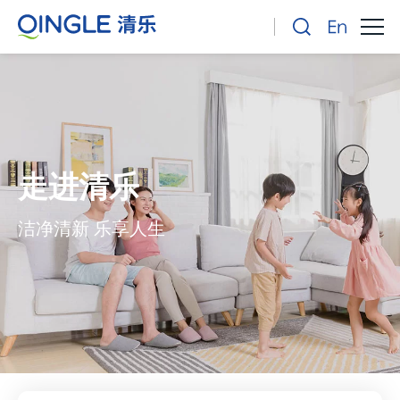
走进清乐
洁净清新 乐享人生