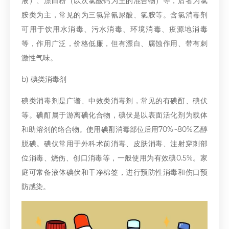
液）、漂白粉（以次氯酸钙为主的混合物）等，后者为氯
胺类为主，常见的为三氯异氰尿酸、氯胺等。含氯消毒剂
可用于饮用水消毒、污水消毒、环境消毒、疫源地消毒
等，作用广泛，价格低廉，但有漂白、腐蚀作用、带有刺
激性气味。
b) 碘类消毒剂
碘类消毒剂是广谱、中效类消毒剂，常见的有碘酊、碘伏
等。碘酊属于游离碘化合物，碘伏是以表面活化剂为载体
和助溶剂的络合物。使用碘酊消毒部位后用70%~80%乙醇
脱碘。碘伏常用于外科术前消毒、皮肤消毒、注射穿刺部
位消毒、烧伤、创口消毒等，一般使用为有效碘0.5%。家
庭可常备液体碘伏和干净棉签，进行预防性消毒和伤口预
防感染。