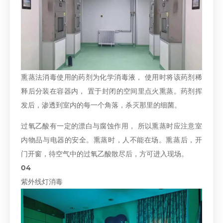
熏蒸法消毒使用的药剂为化学消毒液， 使用时将该药剂稀
释后分装在容器内， 置于封闭的空间里点火熏蒸。药剂挥
发后，渗透到室内的每一个角落，杀灭那里的细菌。
过氧乙酸有一定的漂白与腐蚀作用， 所以熏蒸时应注意室
内物品与电器的安全。熏蒸时，人不能在场。熏蒸后，开
门开窗，待空气中的过氧乙酸散尽后，方可进入现场。
04
紫外线灯消毒