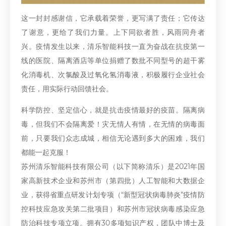
这一封封感谢信，它承载着荣誉，更写满了责任；它传达
了谢意，更给了我们力量。上下同欲者胜，风雨同舟者
兴。疫情发生以来，清乐智能科技一直为奋战在抗疫第一
线的医院、隔离酒店等单位捐赠了数批不同型号的超干雾
化消毒机、次氯酸及过氧化氢消毒液，积极履行企业社会
责任，用实际行动回馈社会。
科学防控、坚定信心，就是抗击疫情最好的疫苗。隔离病
毒，但我们不会隔离爱！灾无情人有情，在无情的病毒面
前，只要我们众志成城，相信无论遇到多大的困难，我们
都能一起克服！
苏州清乐智能科技有限公司（以下简称清乐）是2021年国
家高新技术企业和苏州市（第四批）人工智能和大数据企
业，获得省重点研发计划专项（“新型冠状病毒肺炎”疫情防
控科技应急攻关第二批项目）和苏州市冠状病毒感染应急
防治科技专项立项。拥有30多项知识产权，团队中博士及